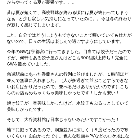
からやってくる夏が憂鬱です。。。
昔は夏が短くて、高校野球が終わる頃には夏が終わってしまう
なぁ…と少し寂しい気持ちになっていたのに。。今は冬の終わり
が寂しく感じてしまいます。
…と、自分ではどうしようもできないことで嘆いていても仕方が
ないので、日々の生活は楽しんで過ごすようにしています。
今年のGWは宇都宮に行ってきました。目当ては餃子だったので
すが、何軒もある餃子屋さんはどこも300組以上待ち！完全に
GWを舐めていました。
急遽駅前にあった香蘭さんの行列に並びましたが、１時間ほど
並んで無事に入れました。（人が多過ぎて並ぶことすらできな
いお店ばかりだったので、並べるだけありがたいのです）こち
らのお店もめちゃくちゃ美味しかったです！しかも安い！
焼き餃子が一番美味しかったけど、水餃子もぷるっとしていて
美味しかったです。
そして、大谷資料館は日本じゃないみたいですごかった！
地下に掘ってあるので、洞窟並みに涼しく（８度だったので寒
いくらい）面白かったです。色んな映画やPVなどのロケ地にな